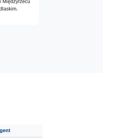
 Międzyrzecu
dlaskim.
egent