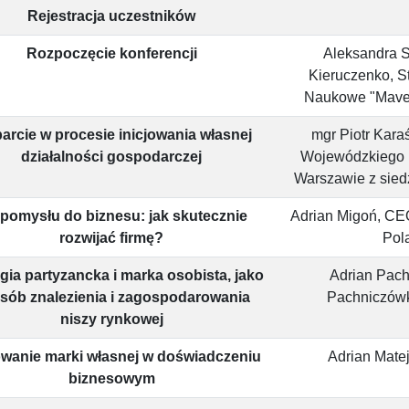
Rejestracja uczestników
Rozpoczęcie konferencji
Aleksandra S
Kieruczenko, S
Naukowe "Mave
rcie w procesie inicjowania własnej
mgr Piotr Karaś,
działalności gospodarczej
Wojewódzkiego 
Warszawie z sied
pomysłu do biznesu: jak skutecznie
Adrian Migoń, CE
rozwijać firmę?
Pol
egia partyzancka i marka osobista, jako
Adrian Pach
sób znalezienia i zagospodarowania
Pachniczówk
niszy rynkowej
wanie marki własnej w doświadczeniu
Adrian Mat
biznesowym