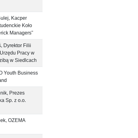
ulej, Kacper
tudenckie Koło
rick Managers"
 Dyrektor Filii
Urzędu Pracy w
zibą w Siedlcach
O Youth Business
and
nik, Prezes
a Sp. z o.o.
ejek, OZEMA