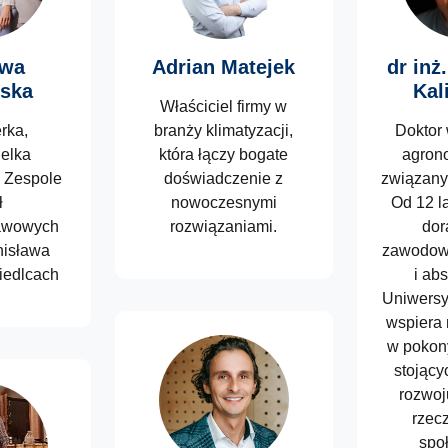
Ewa
Adrian Matejek
dr inż
ska
Kal
Właściciel firmy w
erka,
branży klimatyzacji,
Doktor 
elka
która łączy bogate
agron
 Zespole
doświadczenie z
związany
ł
nowoczesnymi
Od 12 la
awowych
rozwiązaniami.
dor
anisława
zawodow
iedlcach
i ab
Uniwersy
wspiera 
w pokon
stojący
rozwoj
rzecz
spo