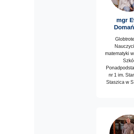
mgr 
Domań
Globtrot
Nauczyci
matematyki w
Szkó
Ponadpodst
nr 1 im. St
Staszica w S