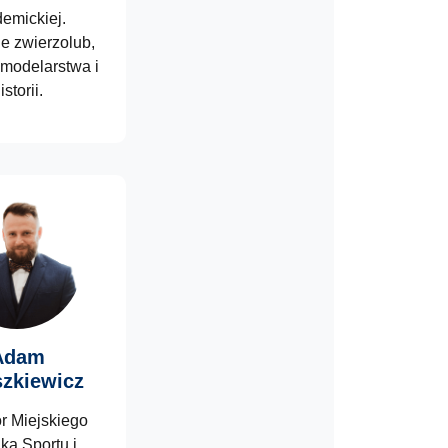
emickiej.
e zwierzolub,
 modelarstwa i
istorii.
Adam
szkiewicz
r Miejskiego
ka Sportu i