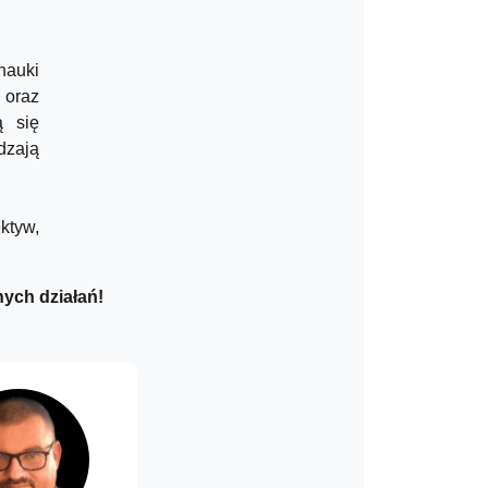
nauki
 oraz
ą się
dzają
tyw,
nych działań!