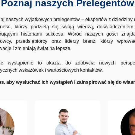
Poznaj naszych Prelegentów
aj naszych wyjątkowych prelegentów – ekspertów z dziedziny 
znesu, którzy podzielą się swoją wiedzą, doświadczeniem
irującymi historiami sukcesu. Wśród naszych gości znajd
owcy, przedsiębiorcy oraz liderzy branż, którzy wprowa
wacje i zmieniają świat na lepsze.
de wystąpienie to okazja do zdobycia nowych perspek
tycznych wskazówek i wartościowych kontaktów.
s, aby wysłuchać ich wystąpień i zainspirować się do włas