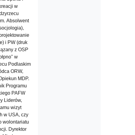
reacji w
dzyrzecu
im. Absolwent
ocjologia),
projektowanie
e) i PW (druk
iązany z OSP
ołpno" w
ecu Podlaskim
wódca ORW,
 Opiekun MDP.
nik Programu
skiego PAFW
y Liderów,
ramu wizyt
ch w USA, czy
 wolontariatu
cji. Dyrektor