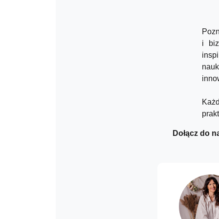
Pozn
i bi
insp
nauk
inno
Każ
prak
Dołącz do na