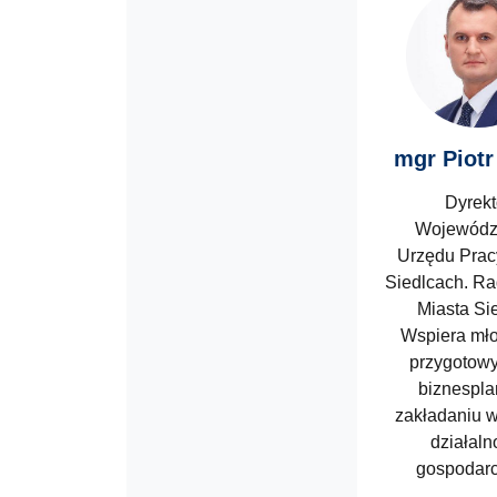
mgr Piotr
Dyrekt
Wojewódz
Urzędu Pracy,
Siedlcach. R
Miasta Si
Wspiera mł
przygotow
biznespla
zakładaniu 
działaln
gospodarc