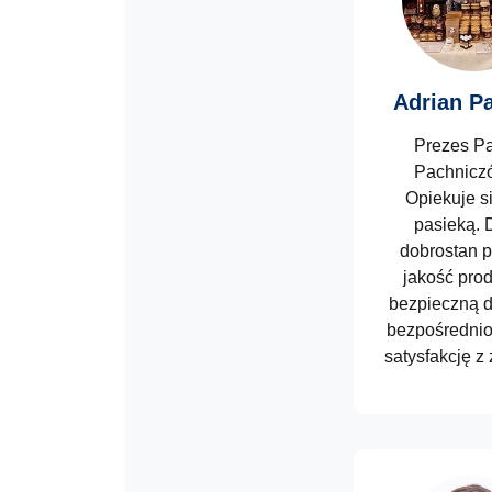
Adrian P
Prezes Pa
Pachnicz
Opiekuje s
pasieką. 
dobrostan p
jakość pro
bezpieczną d
bezpośrednio
satysfakcję z