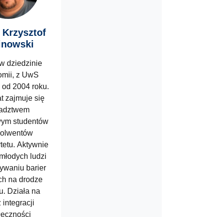
. Krzysztof
inowski
w dziedzinie
omii, z UwS
 od 2004 roku.
t zajmuje się
adztwem
ym studentów
solwentów
tetu. Aktywnie
młodych ludzi
ywaniu barier
ch na drodze
u. Działa na
 integracji
łeczności