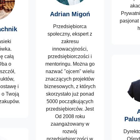
akad
Adrian Migoń
Prywatni
pasjonat
Przedsiębiorca
achnik
h
społeczny, ekspert z
sieki
zakresu
ówka.
innowacyjności,
ię całą
przedsiębiorczości i
Dba o
mentoringu. Można go
szczół,
nazwać "ojcem" wielu
duktów,
znaczących projektów
ostawę i
biznesowych, z których
 o Twoją
skorzystało już ponad
 zakupów.
5000 początkujących
przedsiębiorców. Jest
Od 2008 roku
Palu
zaangażowany w
rozwój
Dyrekto
przedsiębiorczości w
Ośrod