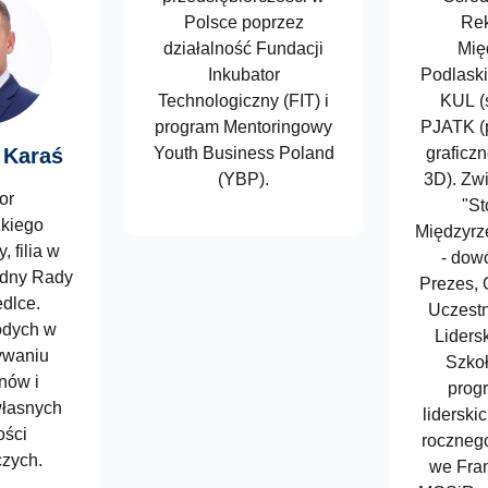
Polsce poprzez
Rek
działalność Fundacji
Mię
Inkubator
Podlask
Technologiczny (FIT) i
KUL (s
program Mentoringowy
PJATK (
 Karaś
Youth Business Poland
graficzn
(YBP).
3D). Zw
or
"St
kiego
Międzyrz
 filia w
- do
adny Rady
Prezes,
edlce.
Uczest
odych w
Lider
ywaniu
Szkoł
nów i
prog
własnych
liderski
ości
rocznego
zych.
we Fran